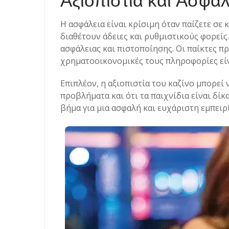
Αξιοπιστία και Ασφάλ
Η ασφάλεια είναι κρίσιμη όταν παίζετε σε κ
διαθέτουν άδειες και ρυθμιστικούς φορείς.
ασφάλειας και πιστοποίησης. Οι παίκτες π
χρηματοοικονομικές τους πληροφορίες είν
Επιπλέον, η αξιοπιστία του καζίνο μπορεί 
προβλήματα και ότι τα παιχνίδια είναι δίκ
βήμα για μια ασφαλή και ευχάριστη εμπειρ