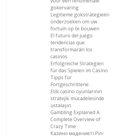
voor een fenomenale
gokervaring
Legitieme gokstrategieën
onderzoeken om uw
fortuin op te bouwen
El futuro del juego
tendencias que
transformarán los
casinos
Erfolgreiche Strategien
für das Spielen im Casino
Tipps für
Fortgeschrittene
Etik casino oyunlarının
stratejik mücadelesinde
ustalaşın
Gambling Explained A
Complete Overview of
Crazy Time
Казино мәдениеті Pin-