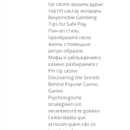
Up casino арқылы дұрыс
тәртіп сақтау жолдары
Responsible Gambling
Tips for Safe Play
Пин-ап стиль:
преобразите свою
жизнь с помощью
ретро-образов
Мифы и заблуждения о
казино разбираемся с
Pin Up casino
Discovering the Secrets
Behind Popular Casino
Games
Psychologische
strategieën om
verantwoord te gokken
Celebridades que
arriscam quem são os