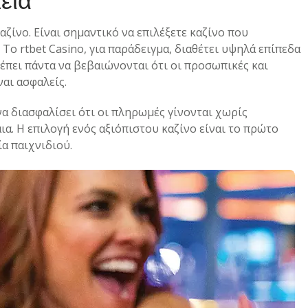
εια
αζίνο. Είναι σημαντικό να επιλέξετε καζίνο που
 Το rtbet Casino, για παράδειγμα, διαθέτει υψηλά επίπεδα
ρέπει πάντα να βεβαιώνονται ότι οι προσωπικές και
αι ασφαλείς.
να διασφαλίσει ότι οι πληρωμές γίνονται χωρίς
αια. Η επιλογή ενός αξιόπιστου καζίνο είναι το πρώτο
ία παιχνιδιού.