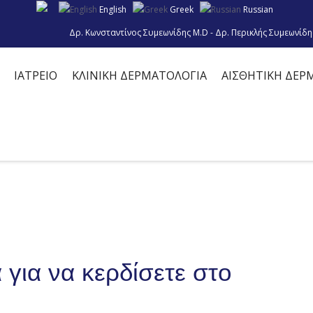
English
Greek
Russian
Δρ. Κωνσταντίνος Συμεωνίδης M.D - Δρ. Περικλής Συμεωνίδη
ΙΑΤΡΕΙΟ
ΚΛΙΝΙΚΗ ΔΕΡΜΑΤΟΛΟΓΙΑ
ΑΙΣΘΗΤΙΚΗ ΔΕΡ
 για να κερδίσετε στο