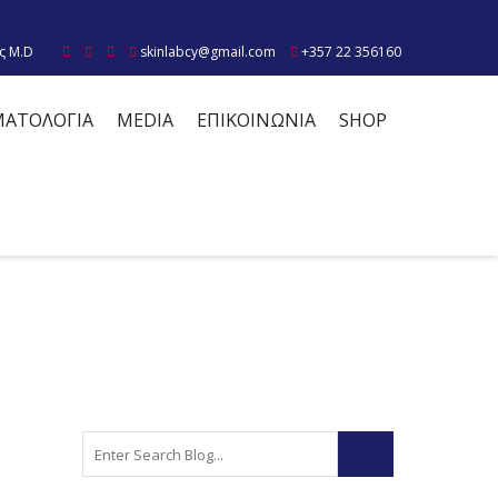
ς M.D
skinlabcy@gmail.com
+357 22 356160
ΜΑΤΟΛΟΓΙΑ
MEDIA
ΕΠΙΚΟΙΝΩΝΙΑ
SHOP